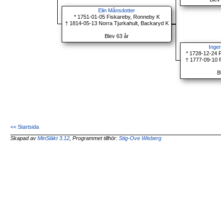
Elin Månsdotter
* 1751-01-05 Fiskareby, Ronneby K
† 1814-05-13 Norra Tjurkahult, Backaryd K
Blev 63 år
Inge
* 1728-12-24 
† 1777-09-10 
B
<< Startsida
Skapad av
MinSläkt 3.12
, Programmet tillhör:
Stig-Ove Wisberg