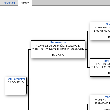
Personakt
Antavla
Åke
* 1717-08-04 O
† 1799-08-09 O
B
Per Åkesson
* 1746-12-05 Ölsjömåla, Backaryd K
† 1807-05-24 Norra Tjurkahult, Backaryd K
Blev 60 år
Boti
* 1721-10-2
† 1753-11-25 O
B
Botil Persdotter
* 1775-12-05
Mån
* 1721-12 F
† 1799-06-03 
Blev