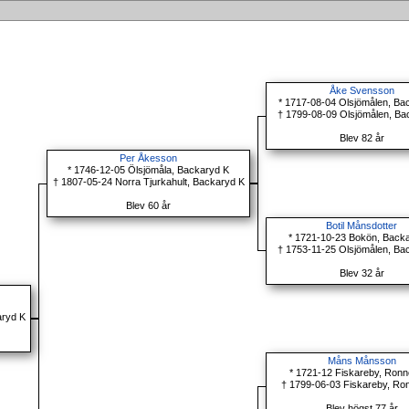
Åke Svensson
* 1717-08-04 Olsjömålen, Ba
† 1799-08-09 Olsjömålen, Ba
Blev 82 år
Per Åkesson
* 1746-12-05 Ölsjömåla, Backaryd K
† 1807-05-24 Norra Tjurkahult, Backaryd K
Blev 60 år
Botil Månsdotter
* 1721-10-23 Bokön, Back
† 1753-11-25 Olsjömålen, Ba
Blev 32 år
aryd K
Måns Månsson
* 1721-12 Fiskareby, Ron
† 1799-06-03 Fiskareby, Ro
Blev högst 77 år