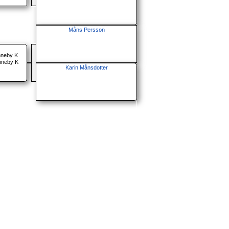
Måns Persson
nneby K
nneby K
Karin Månsdotter