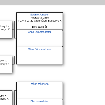
Swänte Jonsson
* beräknat 1665
† 1748-03-20 Olsjömålen, Backaryd K
ckaryd K
Blev ca 83 år
ckaryd K
Anna Swäntesdotter
Måns Jönsson Hees
aryd K
ckaryd K
Måns Månsson
neby K
nneby K
Elin Jonasdotter