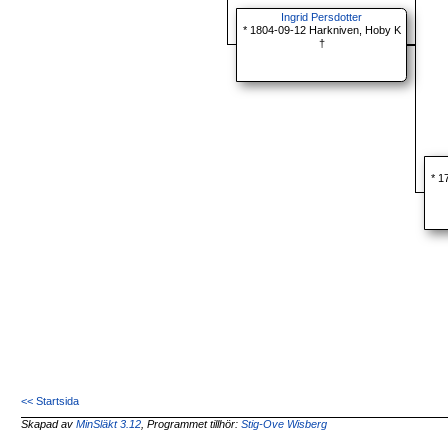
Ingrid Persdotter
* 1804-09-12 Harkniven, Hoby K
†
* 1
<< Startsida
Skapad av
MinSläkt 3.12
, Programmet tillhör:
Stig-Ove Wisberg