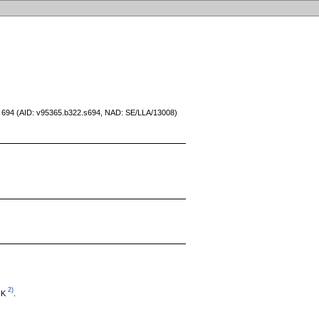
id 694 (AID: v95365.b322.s694, NAD: SE/LLA/13008)
2)
 K
.