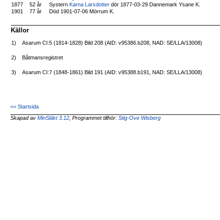
1877
52 år
Systern
Karna Larsdotter
dör 1877-03-29 Dannemark Ysane K.
1901
77 år
Död 1901-07-06 Mörrum K.
Källor
1)
Asarum CI:5 (1814-1828) Bild 208 (AID: v95386.b208, NAD: SE/LLA/13008)
2)
Båtmansregistret
3)
Asarum CI:7 (1848-1861) Bild 191 (AID: v95388.b191, NAD: SE/LLA/13008)
<< Startsida
Skapad av
MinSläkt 3.12
, Programmet tillhör:
Stig-Ove Wisberg