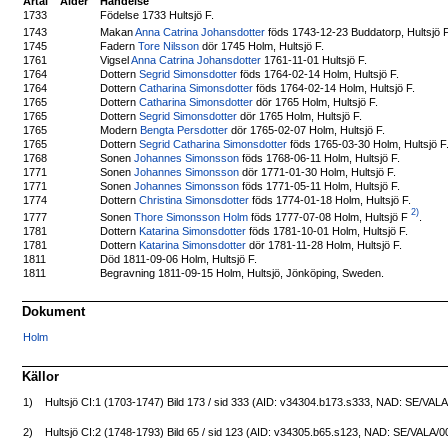
Årtal
Ålder
Händelse
1733
Födelse 1733 Hultsjö F.
Makan
Anna Catrina Johansdotter
föds 1743-12-23 Buddatorp, Hultsjö 
1743
1745
Fadern
Tore Nilsson
dör 1745 Holm, Hultsjö F.
1761
Vigsel
Anna Catrina Johansdotter
1761-11-01 Hultsjö F.
1764
Dottern
Segrid Simonsdotter
föds 1764-02-14 Holm, Hultsjö F.
1764
Dottern
Catharina Simonsdotter
föds 1764-02-14 Holm, Hultsjö F.
1765
Dottern
Catharina Simonsdotter
dör 1765 Holm, Hultsjö F.
1765
Dottern
Segrid Simonsdotter
dör 1765 Holm, Hultsjö F.
1765
Modern
Bengta Persdotter
dör 1765-02-07 Holm, Hultsjö F.
1765
Dottern
Segrid Catharina Simonsdotter
föds 1765-03-30 Holm, Hultsjö F
1768
Sonen
Johannes Simonsson
föds 1768-06-11 Holm, Hultsjö F.
1771
Sonen
Johannes Simonsson
dör 1771-01-30 Holm, Hultsjö F.
1771
Sonen
Johannes Simonsson
föds 1771-05-11 Holm, Hultsjö F.
1774
Dottern
Christina Simonsdotter
föds 1774-01-18 Holm, Hultsjö F.
2)
Sonen
Thore Simonsson Holm
föds 1777-07-08 Holm, Hultsjö F
.
1777
1781
Dottern
Katarina Simonsdotter
föds 1781-10-01 Holm, Hultsjö F.
1781
Dottern
Katarina Simonsdotter
dör 1781-11-28 Holm, Hultsjö F.
1811
Död 1811-09-06 Holm, Hultsjö F.
1811
Begravning 1811-09-15 Holm, Hultsjö, Jönköping, Sweden.
Dokument
Holm
Källor
1)
Hultsjö CI:1 (1703-1747) Bild 173 / sid 333 (AID: v34304.b173.s333, NAD: SE/VAL
2)
Hultsjö CI:2 (1748-1793) Bild 65 / sid 123 (AID: v34305.b65.s123, NAD: SE/VALA/