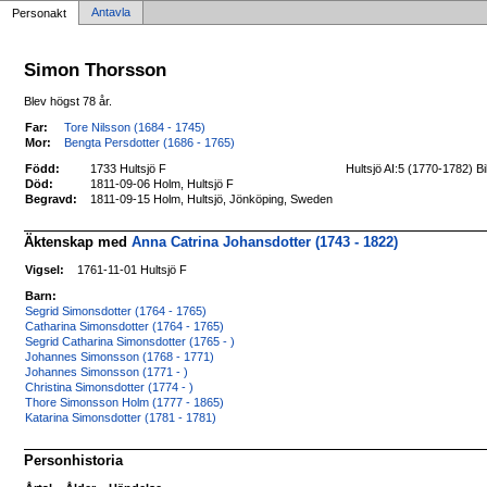
Antavla
Personakt
Simon Thorsson
Blev högst 78 år.
Far:
Tore Nilsson (1684 - 1745)
Mor:
Bengta Persdotter (1686 - 1765)
Född:
1733 Hultsjö F
Hultsjö AI:5 (1770-1782) 
Död:
1811-09-06 Holm, Hultsjö F
Begravd:
1811-09-15 Holm, Hultsjö, Jönköping, Sweden
Äktenskap med
Anna Catrina Johansdotter (1743 - 1822)
Vigsel:
1761-11-01 Hultsjö F
Barn:
Segrid Simonsdotter (1764 - 1765)
Catharina Simonsdotter (1764 - 1765)
Segrid Catharina Simonsdotter (1765 - )
Johannes Simonsson (1768 - 1771)
Johannes Simonsson (1771 - )
Christina Simonsdotter (1774 - )
Thore Simonsson Holm (1777 - 1865)
Katarina Simonsdotter (1781 - 1781)
Personhistoria