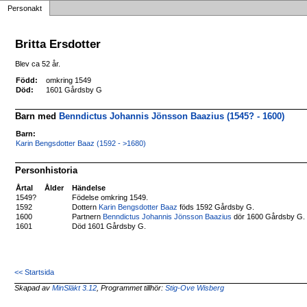
Personakt
Britta Ersdotter
Blev ca 52 år.
Född:
omkring 1549
Död:
1601 Gårdsby G
Barn med
Benndictus Johannis Jönsson Baazius (1545? - 1600)
Barn:
Karin Bengsdotter Baaz (1592 - >1680)
Personhistoria
Årtal
Ålder
Händelse
1549?
Födelse omkring 1549.
1592
Dottern
Karin Bengsdotter Baaz
föds 1592 Gårdsby G.
1600
Partnern
Benndictus Johannis Jönsson Baazius
dör 1600 Gårdsby G.
1601
Död 1601 Gårdsby G.
<< Startsida
Skapad av
MinSläkt 3.12
, Programmet tillhör:
Stig-Ove Wisberg