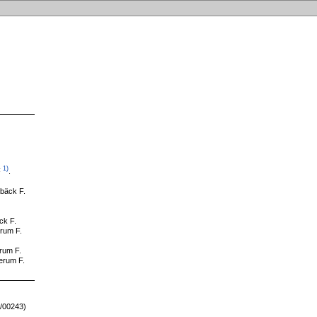
1)
F
.
bäck F.
ck F.
erum F.
rum F.
erum F.
A/00243)