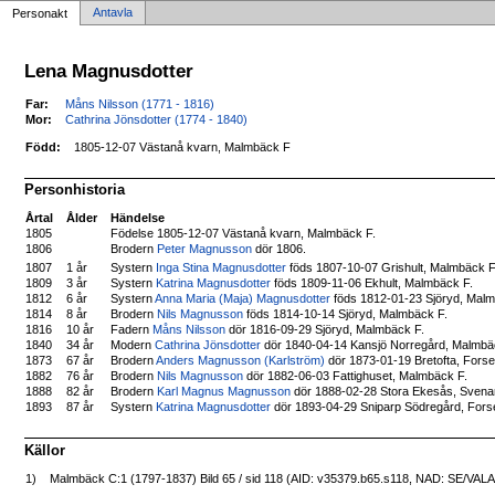
Antavla
Personakt
Lena Magnusdotter
Far:
Måns Nilsson (1771 - 1816)
Mor:
Cathrina Jönsdotter (1774 - 1840)
Född:
1805-12-07 Västanå kvarn, Malmbäck F
Personhistoria
Årtal
Ålder
Händelse
1805
Födelse 1805-12-07 Västanå kvarn, Malmbäck F.
1806
Brodern
Peter Magnusson
dör 1806.
Systern
Inga Stina Magnusdotter
föds 1807-10-07 Grishult, Malmbäck 
1807
1 år
1809
3 år
Systern
Katrina Magnusdotter
föds 1809-11-06 Ekhult, Malmbäck F.
1812
6 år
Systern
Anna Maria (Maja) Magnusdotter
föds 1812-01-23 Sjöryd, Malm
1814
8 år
Brodern
Nils Magnusson
föds 1814-10-14 Sjöryd, Malmbäck F.
1816
10 år
Fadern
Måns Nilsson
dör 1816-09-29 Sjöryd, Malmbäck F.
1840
34 år
Modern
Cathrina Jönsdotter
dör 1840-04-14 Kansjö Norregård, Malmbä
1873
67 år
Brodern
Anders Magnusson (Karlström)
dör 1873-01-19 Bretofta, Fors
1882
76 år
Brodern
Nils Magnusson
dör 1882-06-03 Fattighuset, Malmbäck F.
1888
82 år
Brodern
Karl Magnus Magnusson
dör 1888-02-28 Stora Ekesås, Svena
1893
87 år
Systern
Katrina Magnusdotter
dör 1893-04-29 Sniparp Södregård, Fors
Källor
1)
Malmbäck C:1 (1797-1837) Bild 65 / sid 118 (AID: v35379.b65.s118, NAD: SE/VAL