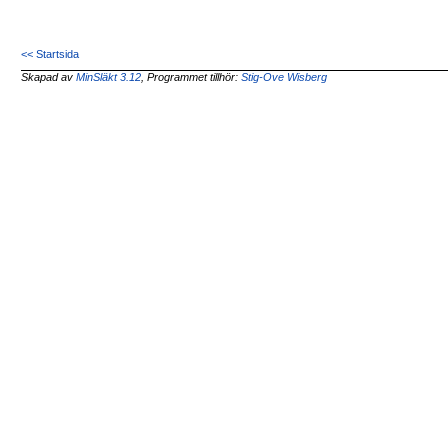
<< Startsida
Skapad av
MinSläkt 3.12
, Programmet tillhör:
Stig-Ove Wisberg