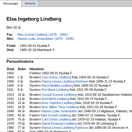
Antavla
Personakt
Elsa Ingeborg Lindberg
Blev 82 år.
Far:
Klas Gustaf Lindberg (1878 - 1965)
Mor:
Hanna Lydia Jonasdotter (1879 - 1948)
Född:
1902-09-01 Nydala F
Död:
1985-02-26 Malmbäck F
Personhistoria
Årtal
Ålder
Händelse
1902
Födelse 1902-09-01 Nydala F.
1904
1 år
Brodern
Carl Oskar Lindberg
föds 1904-05-20 Nydala F.
1906
4 år
Systern
Hanna Linnea Lindberg Karlsson
föds 1906-11-23 Nydala F.
1909
6 år
Systern
Klara Matilda Lindberg
föds 1909-03-22 Nydala F.
1911
8 år
Systern
Rut Maria Lindberg
föds 1911-05-09 Nydala F.
Brodern
Gustaf Gunnar Lindberg
föds 1913-08-18 Sandbäcken Hättebo
1913
10 år
1915
13 år
Brodern
Axel Bertil Lindberg
föds 1915-09-23 Nydala F.
1918
15 år
Brodern
Artur Holmfrid Lindberg
föds 1918-03-19 Nydala F.
1921
18 år
Brodern
Bror Milton Tinor Lindberg
föds 1921-03-28 Nydala F.
1948
46 år
Modern
Hanna Lydia Jonasdotter
dör 1948-09-13 Älgabäck, Hättebo, N
1965
62 år
Fadern
Klas Gustaf Lindberg
dör 1965-07-11 Hättebo, Nydala F.
1978
75 år
Brodern
Carl Oskar Lindberg
dör 1978-02-19 Hättebo, Nydala F.
1978
75 år
Brodern
David Emanuel Lindberg
dör 1978-06-30 Linköping E.
1980
77 år
Systern
Hanna Linnea Lindberg Karlsson
dör 1980-06-15 Virserum H.
1985
82 år
Död 1985-02-26 Malmbäck F.