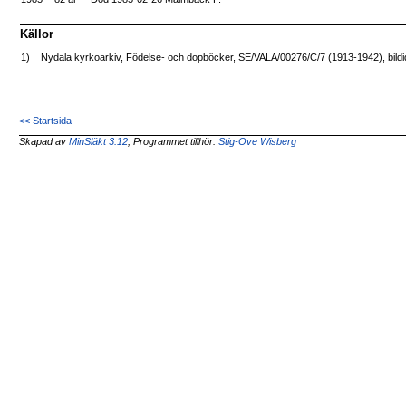
Källor
1)
Nydala kyrkoarkiv, Födelse- och dopböcker, SE/VALA/00276/C/7 (1913-1942), bild
<< Startsida
Skapad av
MinSläkt 3.12
, Programmet tillhör:
Stig-Ove Wisberg