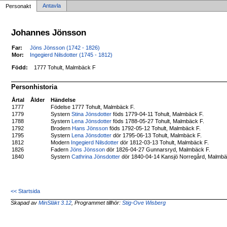
Antavla
Personakt
Johannes Jönsson
Far:
Jöns Jönsson (1742 - 1826)
Mor:
Ingegierd Nilsdotter (1745 - 1812)
Född:
1777 Tohult, Malmbäck F
Personhistoria
Årtal
Ålder
Händelse
1777
Födelse 1777 Tohult, Malmbäck F.
1779
Systern
Stina Jönsdotter
föds 1779-04-11 Tohult, Malmbäck F.
1788
Systern
Lena Jönsdotter
föds 1788-05-27 Tohult, Malmbäck F.
1792
Brodern
Hans Jönsson
föds 1792-05-12 Tohult, Malmbäck F.
1795
Systern
Lena Jönsdotter
dör 1795-06-13 Tohult, Malmbäck F.
1812
Modern
Ingegierd Nilsdotter
dör 1812-03-13 Tohult, Malmbäck F.
1826
Fadern
Jöns Jönsson
dör 1826-04-27 Gunnarsryd, Malmbäck F.
1840
Systern
Cathrina Jönsdotter
dör 1840-04-14 Kansjö Norregård, Malmbä
<< Startsida
Skapad av
MinSläkt 3.12
, Programmet tillhör:
Stig-Ove Wisberg