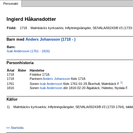
Personakt
Ingierd Håkansdotter
Född:
1718
Malmbäcks kyrkoarkiv, Inflyttningslängder, SE/VALA/00243/B I/3 (1733
Barn med
Anders Johansson (1718 - )
Barn:
Isak Andersson (1761 - 1816)
Personhistoria
Årtal
Ålder
Händelse
1718
Födelse 1718.
1718
Partnern
Anders Johansson
föds 1718.
1)
Sonen
Isak Andersson
föds 1761-01-29 Åkerhult, Malmbäck F
.
1761
1816
Sonen
Isak Andersson
dör 1816-02-20 Älgabäck, Hättebo, Nydala F.
Källor
1)
Malmbäcks kyrkoarkiv, Inflyttningslängder, SE/VALA/00243/B I/3 (1733-1764), bild
<< Startsida