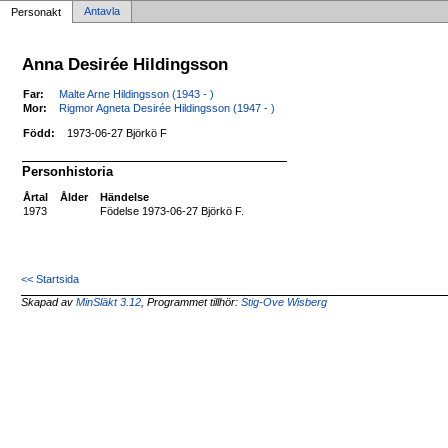
Antavla
Personakt
Anna Desirée Hildingsson
Far:
Malte Arne Hildingsson (1943 - )
Mor:
Rigmor Agneta Desirée Hildingsson (1947 - )
Född:
1973-06-27 Björkö F
Personhistoria
Årtal
Ålder
Händelse
1973
Födelse 1973-06-27 Björkö F.
<< Startsida
Skapad av
MinSläkt 3.12
, Programmet tillhör:
Stig-Ove Wisberg