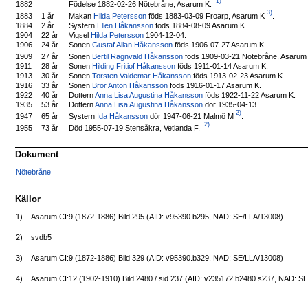
1)
Födelse 1882-02-26 Nötebråne, Asarum K.
1882
3)
Makan
Hilda Petersson
föds 1883-03-09 Froarp, Asarum K
.
1883
1 år
1884
2 år
Systern
Ellen Håkansson
föds 1884-08-09 Asarum K.
1904
22 år
Vigsel
Hilda Petersson
1904-12-04.
1906
24 år
Sonen
Gustaf Allan Håkansson
föds 1906-07-27 Asarum K.
Sonen
Bertil Ragnvald Håkansson
föds 1909-03-21 Nötebråne, Asarum
1909
27 år
1911
28 år
Sonen
Hilding Fritiof Håkansson
föds 1911-01-14 Asarum K.
1913
30 år
Sonen
Torsten Valdemar Håkansson
föds 1913-02-23 Asarum K.
1916
33 år
Sonen
Bror Anton Håkansson
föds 1916-01-17 Asarum K.
1922
40 år
Dottern
Anna Lisa Augustina Håkansson
föds 1922-11-22 Asarum K.
1935
53 år
Dottern
Anna Lisa Augustina Håkansson
dör 1935-04-13.
2)
Systern
Ida Håkansson
dör 1947-06-21 Malmö M
.
1947
65 år
2)
Död 1955-07-19 Stensåkra, Vetlanda F.
1955
73 år
Dokument
Nötebråne
Källor
1)
Asarum CI:9 (1872-1886) Bild 295 (AID: v95390.b295, NAD: SE/LLA/13008)
2)
svdb5
3)
Asarum CI:9 (1872-1886) Bild 329 (AID: v95390.b329, NAD: SE/LLA/13008)
4)
Asarum CI:12 (1902-1910) Bild 2480 / sid 237 (AID: v235172.b2480.s237, NAD: S