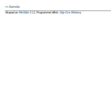
<< Startsida
Skapad av
MinSläkt 3.12
, Programmet tillhör:
Stig-Ove Wisberg