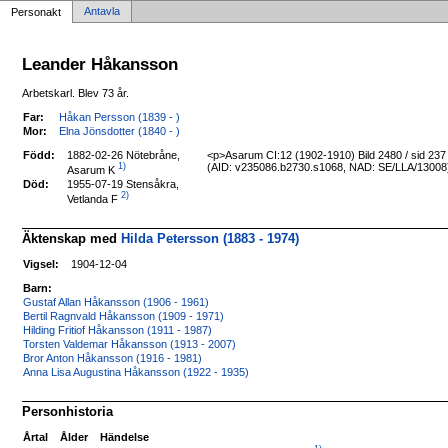
Antavla
Personakt
Leander Håkansson
Arbetskarl. Blev 73 år.
Far:
Håkan Persson (1839 - )
Mor:
Elna Jönsdotter (1840 - )
Född:
1882-02-26 Nötebråne,
<p>Asarum CI:12 (1902-1910) Bild 2480 / sid 23
1)
(AID: v235086.b2730.s1068, NAD: SE/LLA/13008
Asarum K
Död:
1955-07-19 Stensåkra,
2)
Vetlanda F
Äktenskap med
Hilda Petersson (1883 - 1974)
Vigsel:
1904-12-04
Barn:
Gustaf Allan Håkansson (1906 - 1961)
Bertil Ragnvald Håkansson (1909 - 1971)
Hilding Fritiof Håkansson (1911 - 1987)
Torsten Valdemar Håkansson (1913 - 2007)
Bror Anton Håkansson (1916 - 1981)
Anna Lisa Augustina Håkansson (1922 - 1935)
Personhistoria
Årtal
Ålder
Händelse