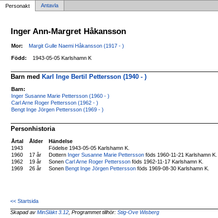
Antavla
Personakt
Inger Ann-Margret Håkansson
Mor:
Margit Gulle Naemi Håkansson (1917 - )
Född:
1943-05-05 Karlshamn K
Barn med
Karl Inge Bertil Pettersson (1940 - )
Barn:
Inger Susanne Marie Pettersson (1960 - )
Carl Arne Roger Pettersson (1962 - )
Bengt Inge Jörgen Pettersson (1969 - )
Personhistoria
Årtal
Ålder
Händelse
1943
Födelse 1943-05-05 Karlshamn K.
1960
17 år
Dottern
Inger Susanne Marie Pettersson
föds 1960-11-21 Karlshamn K.
1962
19 år
Sonen
Carl Arne Roger Pettersson
föds 1962-11-17 Karlshamn K.
1969
26 år
Sonen
Bengt Inge Jörgen Pettersson
föds 1969-08-30 Karlshamn K.
<< Startsida
Skapad av
MinSläkt 3.12
, Programmet tillhör:
Stig-Ove Wisberg