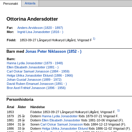
Antavla
Personakt
Ottorina Andersdotter
Far:
Anders Arvidsson (1820 - 1897)
Mor:
Ingrid Lisa Jonasdotter (1816 - )
1)
1853-09-27 Långaryd Holkaryd Lillgård, Vrigstad F
Född:
Barn med
Jonas Peter Niklasson (1852 - )
Barn:
Hanna Lydia Jonasdotter (1879 - 1948)
Ellen Elisabeth Jonasdotter (1881 - )
Carl Oskar Samuel Jonasson (1884 - 1959)
Helga Ulrika Jonasdotter Eklund (1886 - 1966)
Johan Gustaf Jonasson (1889 - 1972)
David Ruben Emanuel Jonasson (1891 - )
Bror Axel Frithiof Jonasson (1896 - 1956)
Personhistoria
Årtal
Ålder
Händelse
1)
Födelse 1853-09-27 Långaryd Holkaryd Lillgård, Vrigstad F.
1853
1879
25 år
Dottern
Hanna Lydia Jonasdotter
föds 1879-07-21 Vrigstad F.
1881
28 år
Dottern
Ellen Elisabeth Jonasdotter
föds 1881-10-06 Vrigstad (F).
1884
31 år
Sonen
Carl Oskar Samuel Jonasson
föds 1884-12-13 Vrigstad (F).
1886
33 år
Dottern
Helga Ulrika Jonasdotter Eklund
föds 1886-11-02 Vrigstad (F).