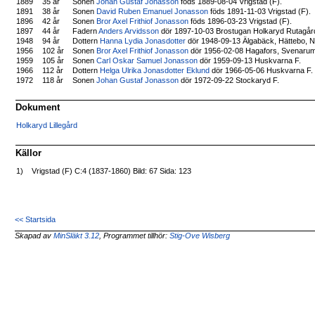
1889
35 år
Sonen
Johan Gustaf Jonasson
föds 1889-08-04 Vrigstad (F).
1891
38 år
Sonen
David Ruben Emanuel Jonasson
föds 1891-11-03 Vrigstad (F).
1896
42 år
Sonen
Bror Axel Frithiof Jonasson
föds 1896-03-23 Vrigstad (F).
1897
44 år
Fadern
Anders Arvidsson
dör 1897-10-03 Brostugan Holkaryd Rutagård
1948
94 år
Dottern
Hanna Lydia Jonasdotter
dör 1948-09-13 Älgabäck, Hättebo, N
1956
102 år
Sonen
Bror Axel Frithiof Jonasson
dör 1956-02-08 Hagafors, Svenarum
1959
105 år
Sonen
Carl Oskar Samuel Jonasson
dör 1959-09-13 Huskvarna F.
1966
112 år
Dottern
Helga Ulrika Jonasdotter Eklund
dör 1966-05-06 Huskvarna F.
1972
118 år
Sonen
Johan Gustaf Jonasson
dör 1972-09-22 Stockaryd F.
Dokument
Holkaryd Lillegård
Källor
1)
Vrigstad (F) C:4 (1837-1860) Bild: 67 Sida: 123
<< Startsida
Skapad av
MinSläkt 3.12
, Programmet tillhör:
Stig-Ove Wisberg