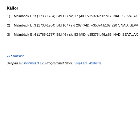
Källor
1)
Malmbäck BI:3 (1733-1764) Bild 12 / sid 17 (AID: v35374.b12.s17, NAD: SE/VALA/
2)
Malmbäck BI:3 (1733-1764) Bild 107 / sid 207 (AID: v35374.b107.s207, NAD: SE/
3)
Malmbäck BI:4 (1765-1787) Bild 46 / sid 83 (AID: v35375.b46.s83, NAD: SE/VALA/
<< Startsida
Skapad av
MinSläkt 3.12
, Programmet tillhör:
Stig-Ove Wisberg