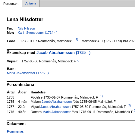
Antavla
Personakt
Lena Nilsdotter
Far:
Nils Nilsson
Mor:
Karin Svensdotter (1714 - )
1)
1735-01-07 Rommenås, Malmbäck F
Född:
Malmbäck AI:1 (1753-1773) Bild 292
Äktenskap med
Jacob Abrahamsson (1735 - )
2)
1757-05-30 Rommenås, Malmbäck F
Vigsel:
Barn:
Maria Jakobsdotter (1775 - )
Personhistoria
Årtal
Ålder
Händelse
1)
Födelse 1735-01-07 Rommenås, Malmbäck F.
1735
1735
4 mån
Maken
Jacob Abrahamsson
föds 1735-06-05 Malmbäck F.
2)
Vigsel
Jacob Abrahamsson
1757-05-30 Rommenås, Malmbäck F.
1757
22 år
3
Dottern
Maria Jakobsdotter
föds 1775-09-11 Rommenås, Malmbäck F
1775
40 år
Dokument
Rommenås