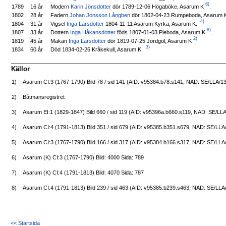
6)
Modern
Karin Jönsdotter
dör 1789-12-06 Högaböke, Asarum K
.
1789
16 år
Fadern
Johan Jonsson Långben
dör 1802-04-23 Rumpeboda, Asarum 
1802
28 år
4)
Vigsel
Inga Larsdotter
1804-11-11 Asarum Kyrka, Asarum K.
1804
31 år
8)
Dottern
Inga Håkansdotter
föds 1807-01-03 Pieboda, Asarum K
.
1807
33 år
2)
Makan
Inga Larsdotter
dör 1819-07-25 Jordgöl, Asarum K
.
1819
45 år
3)
Död 1834-02-26 Kråkekull, Asarum K.
1834
60 år
Källor
1)
Asarum CI:3 (1767-1790) Bild 78 / sid 141 (AID: v95384.b78.s141, NAD: SE/LLA/1
2)
Båtmansregistret
3)
Asarum EI:1 (1829-1847) Bild 660 / sid 119 (AID: v95396a.b660.s119, NAD: SE/LL
4)
Asarum CI:4 (1791-1813) Bild 351 / sid 679 (AID: v95385.b351.s679, NAD: SE/LLA
5)
Asarum CI:3 (1767-1790) Bild 166 / sid 317 (AID: v95384.b166.s317, NAD: SE/LLA
6)
Asarum (K) CI:3 (1767-1790) Bild: 4000 Sida: 789
7)
Asarum (K) CI:4 (1791-1813) Bild: 4070 Sida: 787
8)
Asarum CI:4 (1791-1813) Bild 239 / sid 463 (AID: v95385.b239.s463, NAD: SE/LLA
<< Startsida