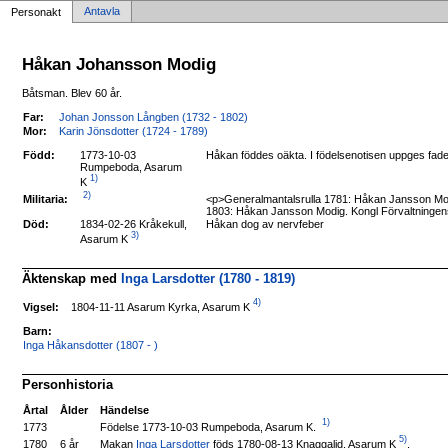
Antavla
Personakt
Håkan Johansson Modig
Båtsman. Blev 60 år.
Far:
Johan Jonsson Långben (1732 - 1802)
Mor:
Karin Jönsdotter (1724 - 1789)
Född:
1773-10-03
Håkan föddes oäkta. I födelsenotisen uppges fa
Rumpeboda, Asarum
1)
K
2)
Militaria:
<p>Generalmantalsrulla 1781: Håkan Jansson Mod
1803: Håkan Jansson Modig. Kongl Förvaltningen
Död:
1834-02-26 Kråkekull,
Håkan dog av nervfeber
3)
Asarum K
Äktenskap med
Inga Larsdotter (1780 - 1819)
4)
1804-11-11 Asarum Kyrka, Asarum K
Vigsel:
Barn:
Inga Håkansdotter (1807 - )
Personhistoria
Årtal
Ålder
Händelse
1)
Födelse 1773-10-03 Rumpeboda, Asarum K.
1773
5)
Makan
Inga Larsdotter
föds 1780-08-13 Knaggalid, Asarum K
.
1780
6 år