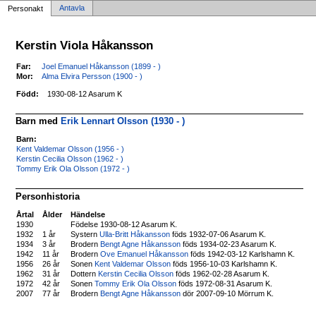
Antavla
Personakt
Kerstin Viola Håkansson
Far:
Joel Emanuel Håkansson (1899 - )
Mor:
Alma Elvira Persson (1900 - )
Född:
1930-08-12 Asarum K
Barn med
Erik Lennart Olsson (1930 - )
Barn:
Kent Valdemar Olsson (1956 - )
Kerstin Cecilia Olsson (1962 - )
Tommy Erik Ola Olsson (1972 - )
Personhistoria
Årtal
Ålder
Händelse
1930
Födelse 1930-08-12 Asarum K.
1932
1 år
Systern
Ulla-Britt Håkansson
föds 1932-07-06 Asarum K.
1934
3 år
Brodern
Bengt Agne Håkansson
föds 1934-02-23 Asarum K.
1942
11 år
Brodern
Ove Emanuel Håkansson
föds 1942-03-12 Karlshamn K.
1956
26 år
Sonen
Kent Valdemar Olsson
föds 1956-10-03 Karlshamn K.
1962
31 år
Dottern
Kerstin Cecilia Olsson
föds 1962-02-28 Asarum K.
1972
42 år
Sonen
Tommy Erik Ola Olsson
föds 1972-08-31 Asarum K.
2007
77 år
Brodern
Bengt Agne Håkansson
dör 2007-09-10 Mörrum K.