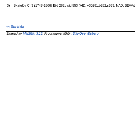
3)
Skatelöv CI:3 (1747-1806) Bild 282 / sid 553 (AID: v30281.b282.s553, NAD: SE/V
<< Startsida
Skapad av
MinSläkt 3.12
, Programmet tillhör:
Stig-Ove Wisberg