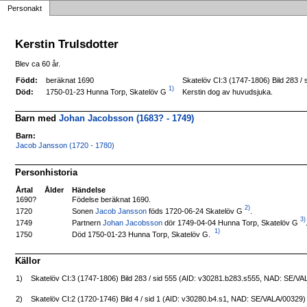
Personakt
Kerstin Trulsdotter
Blev ca 60 år.
Född:
beräknat 1690
Skatelöv CI:3 (1747-1806) Bild 283 
1)
1750-01-23 Hunna Torp, Skatelöv G
Död:
Kerstin dog av huvudsjuka.
Barn med
Johan Jacobsson (1683? - 1749)
Barn:
Jacob Jansson (1720 - 1780)
Personhistoria
Årtal
Ålder
Händelse
1690?
Födelse beräknat 1690.
2)
Sonen
Jacob Jansson
föds 1720-06-24 Skatelöv G
.
1720
3)
Partnern
Johan Jacobsson
dör 1749-04-04 Hunna Torp, Skatelöv G
1749
1)
Död 1750-01-23 Hunna Torp, Skatelöv G.
1750
Källor
1)
Skatelöv CI:3 (1747-1806) Bild 283 / sid 555 (AID: v30281.b283.s555, NAD: SE/V
2)
Skatelöv CI:2 (1720-1746) Bild 4 / sid 1 (AID: v30280.b4.s1, NAD: SE/VALA/00329)