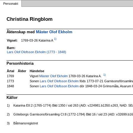
Personakt
Christina Ringblom
Äktenskap med
Mäster Olof Ekholm
1)
1769-03-26 Katarina A
Vigsel:
Barn:
Lars Olof Olofsson Ekholm (1773 - 1848)
Personhistoria
Årtal
Ålder
Händelse
1)
Vigsel
Mäster Olof Ekholm
1769-03-26 Katarina A.
1769
Sonen
Lars Olof Olofsson Ekholm
föds 1773-07-21 Garnisonsförsamlin
1773
Sonen
Lars Olof Olofsson Ekholm
dör 1848-03-24 Grimsmåla, Asarum 
1848
Källor
1)
Katarina EII:2 (1765-1774) Bild 1350 / sid 263 (AID: v224981.b1350.s263, NAD: S
2)
Göteborgs Garnisonsförsamling CI:8 (1772-1784) Bild 16 / sid 23 (AID: v32699.b
3)
Båtmansregistret