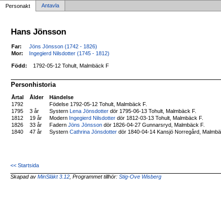
Antavla
Personakt
Hans Jönsson
Far:
Jöns Jönsson (1742 - 1826)
Mor:
Ingegierd Nilsdotter (1745 - 1812)
Född:
1792-05-12 Tohult, Malmbäck F
Personhistoria
Årtal
Ålder
Händelse
1792
Födelse 1792-05-12 Tohult, Malmbäck F.
1795
3 år
Systern
Lena Jönsdotter
dör 1795-06-13 Tohult, Malmbäck F.
1812
19 år
Modern
Ingegierd Nilsdotter
dör 1812-03-13 Tohult, Malmbäck F.
1826
33 år
Fadern
Jöns Jönsson
dör 1826-04-27 Gunnarsryd, Malmbäck F.
1840
47 år
Systern
Cathrina Jönsdotter
dör 1840-04-14 Kansjö Norregård, Malmbä
<< Startsida
Skapad av
MinSläkt 3.12
, Programmet tillhör:
Stig-Ove Wisberg