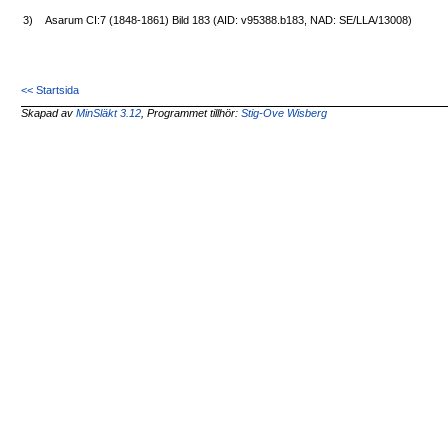
3)
Asarum CI:7 (1848-1861) Bild 183 (AID: v95388.b183, NAD: SE/LLA/13008)
<< Startsida
Skapad av
MinSläkt 3.12
, Programmet tillhör:
Stig-Ove Wisberg