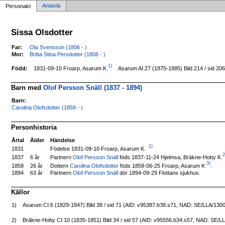
Antavla
Personakt
Sissa Olsdotter
Far:
Ola Svensson (1806 - )
Mor:
Britta Stina Persdotter (1806 - )
1)
1831-09-10 Froarp, Asarum K
Född:
Asarum AI:27 (1875-1885) Bild 214 / sid 2
Barn med
Olof Persson Snäll (1837 - 1894)
Barn:
Carolina Olofsdotter (1858 - )
Personhistoria
Årtal
Ålder
Händelse
1)
Födelse 1831-09-10 Froarp, Asarum K.
1831
2
Partnern
Olof Persson Snäll
föds 1837-11-24 Hjelmsa, Bräkne-Hoby K
1837
6 år
3)
Dottern
Carolina Olofsdotter
föds 1858-06-25 Froarp, Asarum K
.
1858
26 år
1894
63 år
Partnern
Olof Persson Snäll
dör 1894-09-29 Flottans sjukhus.
Källor
1)
Asarum CI:6 (1829-1847) Bild 38 / sid 71 (AID: v95387.b38.s71, NAD: SE/LLA/130
2)
Bräkne-Hoby CI:10 (1835-1851) Bild 34 / sid 57 (AID: v95556.b34.s57, NAD: SE/L