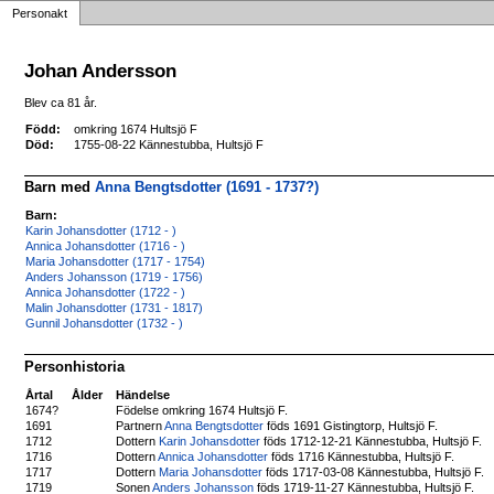
Personakt
Johan Andersson
Blev ca 81 år.
Född:
omkring 1674 Hultsjö F
Död:
1755-08-22 Kännestubba, Hultsjö F
Barn med
Anna Bengtsdotter (1691 - 1737?)
Barn:
Karin Johansdotter (1712 - )
Annica Johansdotter (1716 - )
Maria Johansdotter (1717 - 1754)
Anders Johansson (1719 - 1756)
Annica Johansdotter (1722 - )
Malin Johansdotter (1731 - 1817)
Gunnil Johansdotter (1732 - )
Personhistoria
Årtal
Ålder
Händelse
1674?
Födelse omkring 1674 Hultsjö F.
1691
Partnern
Anna Bengtsdotter
föds 1691 Gistingtorp, Hultsjö F.
1712
Dottern
Karin Johansdotter
föds 1712-12-21 Kännestubba, Hultsjö F.
1716
Dottern
Annica Johansdotter
föds 1716 Kännestubba, Hultsjö F.
1717
Dottern
Maria Johansdotter
föds 1717-03-08 Kännestubba, Hultsjö F.
1719
Sonen
Anders Johansson
föds 1719-11-27 Kännestubba, Hultsjö F.