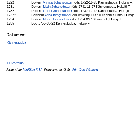
1722
Dottern
Annica Johansdotter
föds 1722-11-25 Kännestubba, Hultsjö F.
1731
Dottern
Malin Johansdotter
föds 1731-11-27 Kännestubba, Hultsjö F.
1732
Dottern
Gunnil Johansdotter
föds 1732-12-12 Kännestubba, Hultsjö F.
1737?
Partnern
Anna Bengtsdotter
dör omkring 1737-09 Kännestubba, Hultsjö
1754
Dottern
Maria Johansdotter
dör 1754-09-10 Lövshult, Hultsjö F.
1755
Död 1755-08-22 Kännestubba, Hultsjö F.
Dokument
Kännestubba
<< Startsida
Skapad av
MinSläkt 3.12
, Programmet tillhör:
Stig-Ove Wisberg