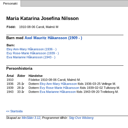
Personakt
Maria Katarina Josefina Nilsson
Född:
1910-08-06 Caroli, Malmö M
Barn med
Axel Mauritz Håkansson (1909 - )
Barn:
Elvy Ann-Mary Håkansson (1936 - )
Evy Rose-Marie Håkansson (1939 - )
Eva Marianne Håkansson (1943 - )
Personhistoria
Årtal
Ålder
Händelse
1910
Födelse 1910-08-06 Caroli, Malmö M.
1936
25 år
Dottern
Elvy Ann-Mary Håkansson
föds 1936-03-25 Vellinge M.
1939
28 år
Dottern
Evy Rose-Marie Håkansson
föds 1939-02-02 Tullstorp M.
1943
33 år
Dottern
Eva Marianne Håkansson
föds 1943-09-20 Trelleborg M.
<< Startsida
Skapad av
MinSläkt 3.12
, Programmet tillhör:
Stig-Ove Wisberg