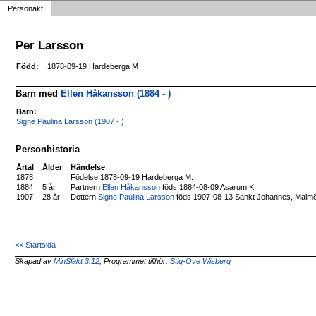
Personakt
Per Larsson
Född:
1878-09-19 Hardeberga M
Barn med
Ellen Håkansson (1884 - )
Barn:
Signe Paulina Larsson (1907 - )
Personhistoria
Årtal
Ålder
Händelse
1878
Födelse 1878-09-19 Hardeberga M.
1884
5 år
Partnern
Ellen Håkansson
föds 1884-08-09 Asarum K.
1907
28 år
Dottern
Signe Paulina Larsson
föds 1907-08-13 Sankt Johannes, Malm
<< Startsida
Skapad av
MinSläkt 3.12
, Programmet tillhör:
Stig-Ove Wisberg