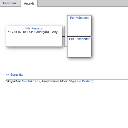
Personakt
Antavla
Per Månsson
Nils Persson
* 1733-02-18 Falla Södergård, Säby F
Elin Jönsdotter
<< Startsida
Skapad av
MinSläkt 3.12
, Programmet tillhör:
Stig-Ove Wisberg