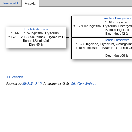
Personakt
Antavla
Anders Bengtsson
* 1617 Tryserum
† 1659-02 Ingelsbo, Tryserum, Östergöt
Erich Andersson
Bonde i Ingelsbo
* 1646-02-24 Ingelsbo, Tryserum E
Blev högst 42 år
† 1731-12-12 Stockebäck, Tryserum H
Maria Larsdotter
Bonde i Stockbäck
* 1625 Ingelsbo, Tryserum, Östergötl
Blev 85 år
† 1691 Ingelsbo, Tryserum, Östergötl
Blev högst 66 år
<< Startsida
Skapad av
MinSläkt 3.12
, Programmet tillhör:
Stig-Ove Wisberg