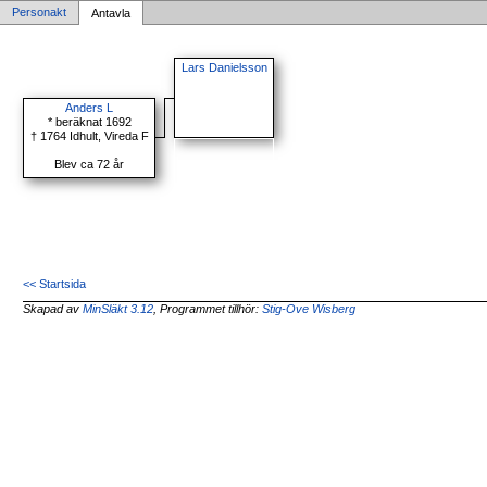
Personakt
Antavla
Lars Danielsson
Anders L
* beräknat 1692
† 1764 Idhult, Vireda F
Blev ca 72 år
<< Startsida
Skapad av
MinSläkt 3.12
, Programmet tillhör:
Stig-Ove Wisberg