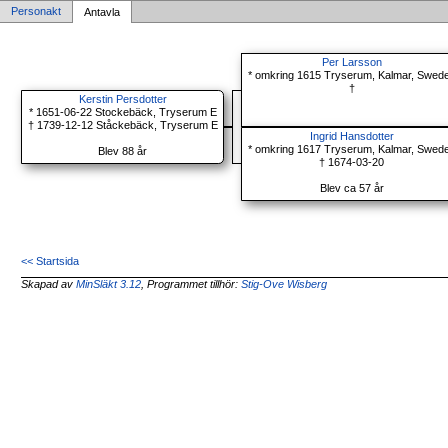
Personakt
Antavla
Per Larsson
* omkring 1615 Tryserum, Kalmar, Swed
†
Kerstin Persdotter
* 1651-06-22 Stockebäck, Tryserum E
† 1739-12-12 Ståckebäck, Tryserum E
Ingrid Hansdotter
* omkring 1617 Tryserum, Kalmar, Swed
Blev 88 år
† 1674-03-20
Blev ca 57 år
<< Startsida
Skapad av
MinSläkt 3.12
, Programmet tillhör:
Stig-Ove Wisberg