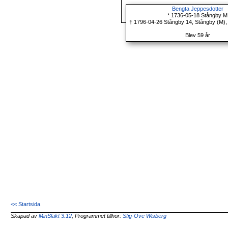
Bengta Jeppesdotter
* 1736-05-18 Stångby M
† 1796-04-26 Stångby 14, Stångby (M),
Blev 59 år
<< Startsida
Skapad av
MinSläkt 3.12
, Programmet tillhör:
Stig-Ove Wisberg