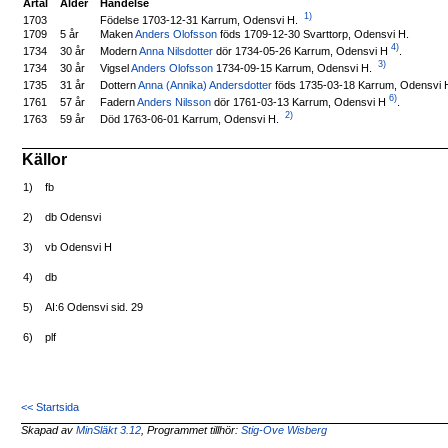
Årtal
Ålder
Händelse
1)
Födelse 1703-12-31 Karrum, Odensvi H.
1703
1709
5 år
Maken
Anders Olofsson
föds 1709-12-30 Svarttorp, Odensvi H.
4)
Modern
Anna Nilsdotter
dör 1734-05-26 Karrum, Odensvi H
.
1734
30 år
3)
Vigsel
Anders Olofsson
1734-09-15 Karrum, Odensvi H.
1734
30 år
Dottern
Anna (Annika) Andersdotter
föds 1735-03-18 Karrum, Odensvi 
1735
31 år
6)
Fadern
Anders Nilsson
dör 1761-03-13 Karrum, Odensvi H
.
1761
57 år
2)
Död 1763-06-01 Karrum, Odensvi H.
1763
59 år
Källor
1)
fb
2)
db Odensvi
3)
vb Odensvi H
4)
db
5)
AI:6 Odensvi sid. 29
6)
plf
<< Startsida
Skapad av
MinSläkt 3.12
, Programmet tillhör:
Stig-Ove Wisberg