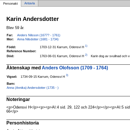
Antavla
Personakt
Karin Andersdotter
Blev 59 år.
Far:
Anders Nilsson (1677? - 1761)
Mor:
Anna Nilsdotter (1681 - 1734)
1)
1703-12-31 Karrum, Odensvi H
Född:
Reference Number:
2)
1763-06-01 Karrum, Odensvi H
Död:
Karin dog av svullnad och v
Äktenskap med
Anders Olofsson (1709 - 1764)
3)
1734-09-15 Karrum, Odensvi H
Vigsel:
Barn:
Anna (Annika) Andersdotter (1735 - )
Noteringar
<p>Odensvi H</p><p><p>AI:4 sid. 29, 122 och 224</p></p><p>AI:5 sid
66</p>
Personhistoria