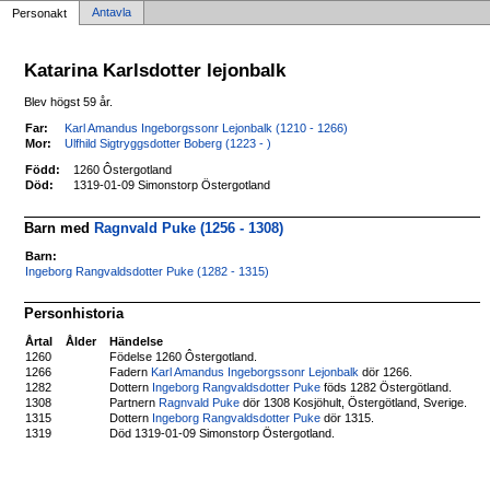
Antavla
Personakt
Katarina Karlsdotter lejonbalk
Blev högst 59 år.
Far:
Karl Amandus Ingeborgssonr Lejonbalk (1210 - 1266)
Mor:
Ulfhild Sigtryggsdotter Boberg (1223 - )
Född:
1260 Ôstergotland
Död:
1319-01-09 Simonstorp Östergotland
Barn med
Ragnvald Puke (1256 - 1308)
Barn:
Ingeborg Rangvaldsdotter Puke (1282 - 1315)
Personhistoria
Årtal
Ålder
Händelse
1260
Födelse 1260 Ôstergotland.
1266
Fadern
Karl Amandus Ingeborgssonr Lejonbalk
dör 1266.
1282
Dottern
Ingeborg Rangvaldsdotter Puke
föds 1282 Östergötland.
1308
Partnern
Ragnvald Puke
dör 1308 Kosjöhult, Östergötland, Sverige.
1315
Dottern
Ingeborg Rangvaldsdotter Puke
dör 1315.
1319
Död 1319-01-09 Simonstorp Östergotland.