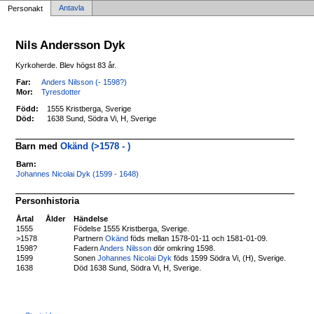
Antavla
Personakt
Nils Andersson Dyk
Kyrkoherde. Blev högst 83 år.
Far:
Anders Nilsson (- 1598?)
Mor:
Tyresdotter
Född:
1555 Kristberga, Sverige
Död:
1638 Sund, Södra Vi, H, Sverige
Barn med
Okänd (>1578 - )
Barn:
Johannes Nicolai Dyk (1599 - 1648)
Personhistoria
Årtal
Ålder
Händelse
1555
Födelse 1555 Kristberga, Sverige.
>1578
Partnern
Okänd
föds mellan 1578-01-11 och 1581-01-09.
1598?
Fadern
Anders Nilsson
dör omkring 1598.
1599
Sonen
Johannes Nicolai Dyk
föds 1599 Södra Vi, (H), Sverige.
1638
Död 1638 Sund, Södra Vi, H, Sverige.