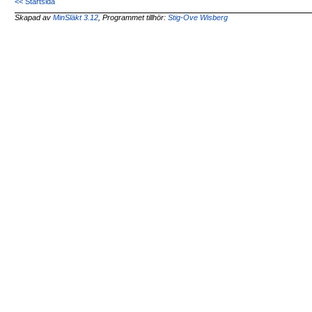
<< Startsida
Skapad av
MinSläkt 3.12
, Programmet tillhör:
Stig-Ove Wisberg