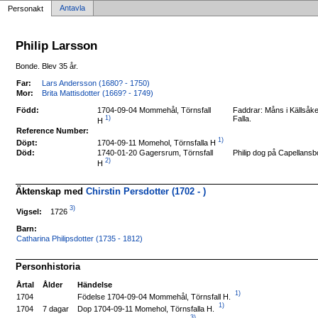
Antavla
Personakt
Philip Larsson
Bonde. Blev 35 år.
Far:
Lars Andersson (1680? - 1750)
Mor:
Brita Mattisdotter (1669? - 1749)
Född:
1704-09-04 Mommehål, Törnsfall
Faddrar: Måns i Källsåke
1)
Falla.
H
Reference Number:
1)
1704-09-11 Momehol, Törnsfalla H
Döpt:
Död:
1740-01-20 Gagersrum, Törnsfall
Philip dog på Capellansbo
2)
H
Äktenskap med
Chirstin Persdotter (1702 - )
3)
1726
Vigsel:
Barn:
Catharina Philipsdotter (1735 - 1812)
Personhistoria
Årtal
Ålder
Händelse
1)
Födelse 1704-09-04 Mommehål, Törnsfall H.
1704
1)
Dop 1704-09-11 Momehol, Törnsfalla H.
1704
7 dagar
3)