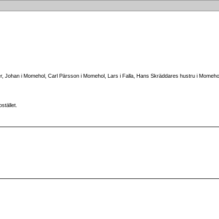
r, Johan i Momehol, Carl Pärsson i Momehol, Lars i Falla, Hans Skräddares hustru i Momehol,
stället.