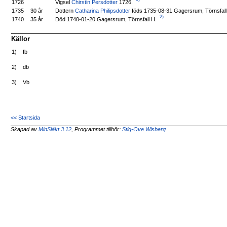
Vigsel
Chirstin Persdotter
1726.
1726
Dottern
Catharina Philipsdotter
föds 1735-08-31 Gagersrum, Törnsfall
1735
30 år
2)
Död 1740-01-20 Gagersrum, Törnsfall H.
1740
35 år
Källor
1)
fb
2)
db
3)
Vb
<< Startsida
Skapad av
MinSläkt 3.12
, Programmet tillhör:
Stig-Ove Wisberg