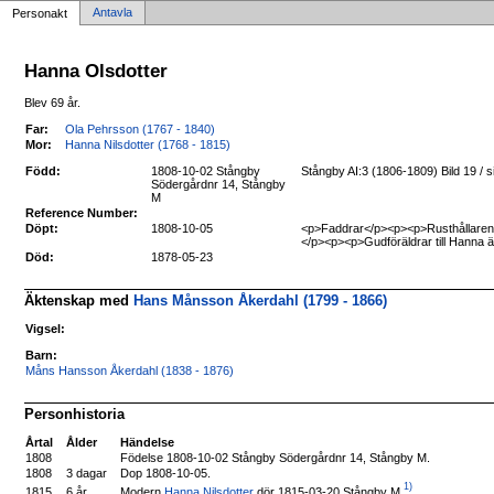
Antavla
Personakt
Hanna Olsdotter
Blev 69 år.
Far:
Ola Pehrsson (1767 - 1840)
Mor:
Hanna Nilsdotter (1768 - 1815)
Född:
1808-10-02 Stångby
Stångby AI:3 (1806-1809) Bild 19 /
Södergårdnr 14, Stångby
M
Reference Number:
Döpt:
1808-10-05
<p>Faddrar</p><p><p>Rusthållaren B
</p><p><p>Gudföräldrar till Hanna 
Död:
1878-05-23
Äktenskap med
Hans Månsson Åkerdahl (1799 - 1866)
Vigsel:
Barn:
Måns Hansson Åkerdahl (1838 - 1876)
Personhistoria
Årtal
Ålder
Händelse
1808
Födelse 1808-10-02 Stångby Södergårdnr 14, Stångby M.
1808
3 dagar
Dop 1808-10-05.
1)
Modern
Hanna Nilsdotter
dör 1815-03-20 Stångby M
.
1815
6 år