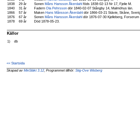
1838
29 år
Sonen
Måns Hansson Åkerdahl
föds 1838-02-13 Nr 17, Fjelie M.
1840
31 år
Fadern
Ola Pehrsson
dör 1840-02-07 Stångby 14, Malmöhus län.
1866
57 år
Maken
Hans Månsson Åkerdahl
dör 1866-03-21 Stävie, Skåne, Sveri
1876
67 år
Sonen
Måns Hansson Åkerdahl
dör 1876-07-30 Kjelleberg, Forserum 
1878
69 år
Död 1878-05-23.
Källor
1)
db
<< Startsida
Skapad av
MinSläkt 3.12
, Programmet tillhör:
Stig-Ove Wisberg