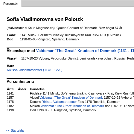
Personakt
Sofia Vladimorovna von Polotzk
(Halvsøster til Knud Magnussøn), Queen Consort of Denmark. Blev högst 57 år.
Född:
1141 Minsk, Bol'shemurtinskiy, Krasnoyarsk Krai, Kiew Rus (Ukraine)
Död:
1198-05-05 Ringsted, Sjælland, Danmark
Äktenskap med
Valdemar "The Great" Knudsen of Denmark (1131 - 11
Vigsel:
1157-10-23 Vyborg, Vyborgsky District, Leningradskaya oblast, Russian Fede
Barn:
Rikissa Valdemarsdotter (1178 - 1220)
Personhistoria
Årtal
Ålder
Händelse
1141
Födelse 1141 Minsk, Bol'shemurtinskiy, Krasnoyarsk Krai, Kiew Rus (Uk
1157
Vigsel
Valdemar "The Great" Knudsen of Denmark
1157-10-23 Vyborg, V
1178
Dottern
Rikissa Valdemarsdotter
föds 1178 Roskilde, Danmark.
1182
Maken
Valdemar "The Great" Knudsen of Denmark
dör 1182-05-12 Vor
1198
Död 1198-05-05 Ringsted, Sjælland, Danmark.
<< Startsida