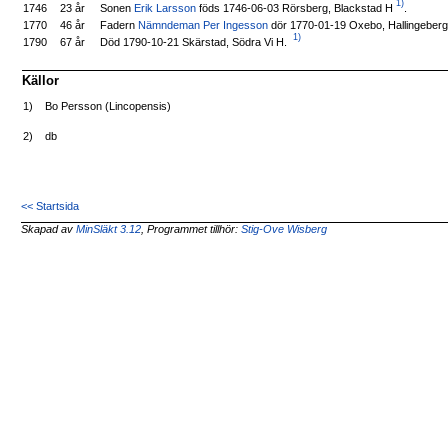
1)
Sonen
Erik Larsson
föds 1746-06-03 Rörsberg, Blackstad H
.
1746
23 år
Fadern
Nämndeman Per Ingesson
dör 1770-01-19 Oxebo, Hallingeber
1770
46 år
1)
Död 1790-10-21 Skärstad, Södra Vi H.
1790
67 år
Källor
1)
Bo Persson (Lincopensis)
2)
db
<< Startsida
Skapad av
MinSläkt 3.12
, Programmet tillhör:
Stig-Ove Wisberg