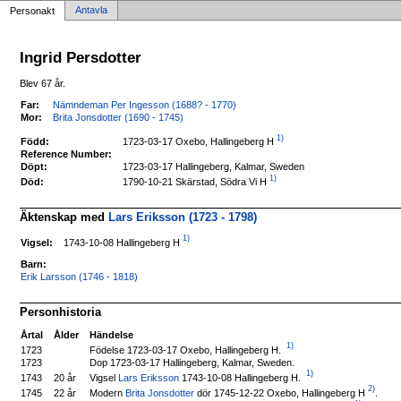
Antavla
Personakt
Ingrid Persdotter
Blev 67 år.
Far:
Nämndeman Per Ingesson (1688? - 1770)
Mor:
Brita Jonsdotter (1690 - 1745)
1)
1723-03-17 Oxebo, Hallingeberg H
Född:
Reference Number:
Döpt:
1723-03-17 Hallingeberg, Kalmar, Sweden
1)
1790-10-21 Skärstad, Södra Vi H
Död:
Äktenskap med
Lars Eriksson (1723 - 1798)
1)
1743-10-08 Hallingeberg H
Vigsel:
Barn:
Erik Larsson (1746 - 1818)
Personhistoria
Årtal
Ålder
Händelse
1)
Födelse 1723-03-17 Oxebo, Hallingeberg H.
1723
1723
Dop 1723-03-17 Hallingeberg, Kalmar, Sweden.
1)
Vigsel
Lars Eriksson
1743-10-08 Hallingeberg H.
1743
20 år
2)
Modern
Brita Jonsdotter
dör 1745-12-22 Oxebo, Hallingeberg H
.
1745
22 år