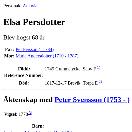
Personakt
Antavla
Elsa Persdotter
Blev högst 68 år.
Far:
Per Persson (- 1784)
Mor:
Maria Andersdotter (1710 - 1787)
1)
Född:
1749 Gummelycke, Säby F
Reference Number:
2)
Död:
1817-12-17 Brevik, Torpa E
Äktenskap med
Peter Svensson (1753 - )
3)
Vigsel:
1778
Barn: