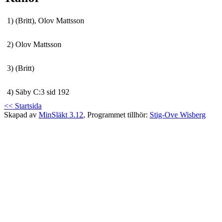
1)
(Britt), Olov Mattsson
2)
Olov Mattsson
3)
(Britt)
4)
Säby C:3 sid 192
<< Startsida
Skapad av
MinSläkt 3.12
, Programmet tillhör:
Stig-Ove Wisberg