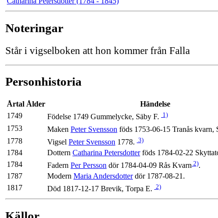
Catharina Petersdotter (1784 - 1845)
Noteringar
Står i vigselboken att hon kommer från Falla
Personhistoria
Årtal
Ålder
Händelse
1)
1749
Födelse 1749 Gummelycke, Säby F.
1753
Maken
Peter Svensson
föds 1753-06-15 Tranås kvarn, 
3)
1778
Vigsel
Peter Svensson
1778.
1784
Dottern
Catharina Petersdotter
föds 1784-02-22 Skyttato
2)
1784
Fadern
Per Persson
dör 1784-04-09 Rås Kvarn
.
1787
Modern
Maria Andersdotter
dör 1787-08-21.
2)
1817
Död 1817-12-17 Brevik, Torpa E.
Källor