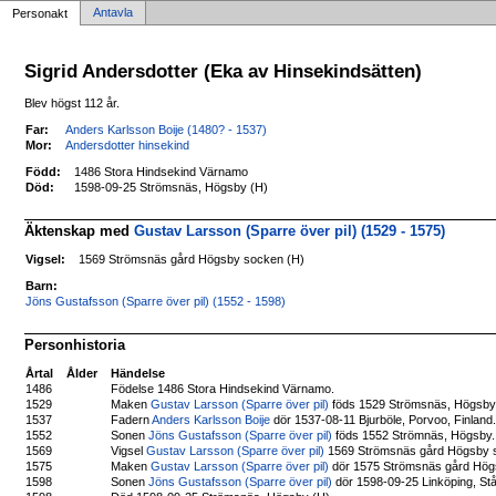
Antavla
Personakt
Sigrid Andersdotter (Eka av Hinsekindsätten)
Blev högst 112 år.
Far:
Anders Karlsson Boije (1480? - 1537)
Mor:
Andersdotter hinsekind
Född:
1486 Stora Hindsekind Värnamo
Död:
1598-09-25 Strömsnäs, Högsby (H)
Äktenskap med
Gustav Larsson (Sparre över pil) (1529 - 1575)
Vigsel:
1569 Strömsnäs gård Högsby socken (H)
Barn:
Jöns Gustafsson (Sparre över pil) (1552 - 1598)
Personhistoria
Årtal
Ålder
Händelse
1486
Födelse 1486 Stora Hindsekind Värnamo.
1529
Maken
Gustav Larsson (Sparre över pil)
föds 1529 Strömsnäs, Högsby
1537
Fadern
Anders Karlsson Boije
dör 1537-08-11 Bjurböle, Porvoo, Finland
1552
Sonen
Jöns Gustafsson (Sparre över pil)
föds 1552 Strömnäs, Högsby.
1569
Vigsel
Gustav Larsson (Sparre över pil)
1569 Strömsnäs gård Högsby 
1575
Maken
Gustav Larsson (Sparre över pil)
dör 1575 Strömsnäs gård Hög
1598
Sonen
Jöns Gustafsson (Sparre över pil)
dör 1598-09-25 Linköping, Stån