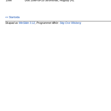
1598
Död 1598-09-25 Strömsnäs, Högsby (H).
<< Startsida
Skapad av
MinSläkt 3.12
, Programmet tillhör:
Stig-Ove Wisberg