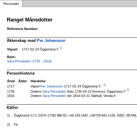
Personakt
Rangel Månsdotter
Reference Number:
Äktenskap med
Per Johansson
1)
1717-02-24 Öggestorp F
Vigsel:
Barn:
Sara Persdotter (1735 - 1816)
Personhistoria
Årtal
Ålder
Händelse
1)
Vigsel
Per Johansson
1717-02-24 Öggestorp F.
1717
2)
Dottern
Sara Persdotter
föds 1735-04-10 Koveryd, Öggestorp F
.
1735
1816
Dottern
Sara Persdotter
dör 1816-03-31 Släthult, Vireda F.
Källor
1)
Öggestorp CI:1 (1670-1726) Bild 81 / sid 155 (AID: v36728.b81.s155, NAD: SE/VA
2)
Fb