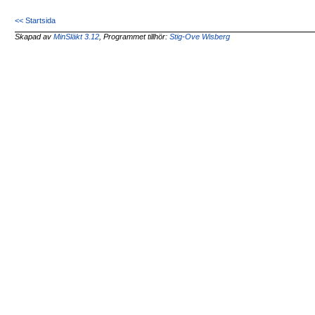
<< Startsida
Skapad av
MinSläkt 3.12
, Programmet tillhör:
Stig-Ove Wisberg