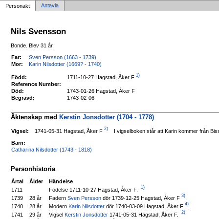
Antavla
Personakt
Nils Svensson
Bonde. Blev 31 år.
Far:
Sven Persson (1663 - 1739)
Mor:
Karin Nilsdotter (1669? - 1740)
1)
1711-10-27 Hagstad, Åker F
Född:
Reference Number:
Död:
1743-01-26 Hagstad, Åker F
Begravd:
1743-02-06
Äktenskap med
Kerstin Jonsdotter (1704 - 1778)
2)
1741-05-31 Hagstad, Åker F
Vigsel:
I vigselboken står att Karin kommer från Biss
Barn:
Catharina Nilsdotter (1743 - 1818)
Personhistoria
Årtal
Ålder
Händelse
1)
Födelse 1711-10-27 Hagstad, Åker F.
1711
3)
Fadern
Sven Persson
dör 1739-12-25 Hagstad, Åker F
.
1739
28 år
4)
Modern
Karin Nilsdotter
dör 1740-03-09 Hagstad, Åker F
.
1740
28 år
2)
Vigsel
Kerstin Jonsdotter
1741-05-31 Hagstad, Åker F.
1741
29 år