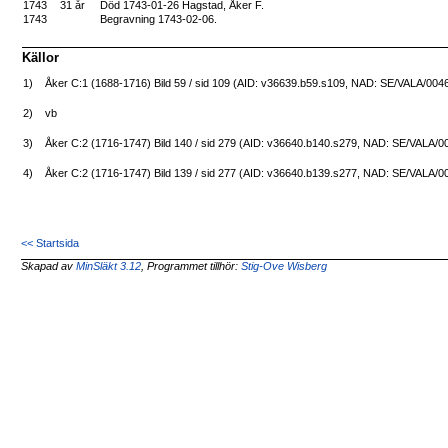
1743
31 år
Död 1743-01-26 Hagstad, Åker F.
1743
Begravning 1743-02-06.
Källor
1)
Åker C:1 (1688-1716) Bild 59 / sid 109 (AID: v36639.b59.s109, NAD: SE/VALA/004
2)
vb
3)
Åker C:2 (1716-1747) Bild 140 / sid 279 (AID: v36640.b140.s279, NAD: SE/VALA/0
4)
Åker C:2 (1716-1747) Bild 139 / sid 277 (AID: v36640.b139.s277, NAD: SE/VALA/0
<< Startsida
Skapad av
MinSläkt 3.12
, Programmet tillhör:
Stig-Ove Wisberg