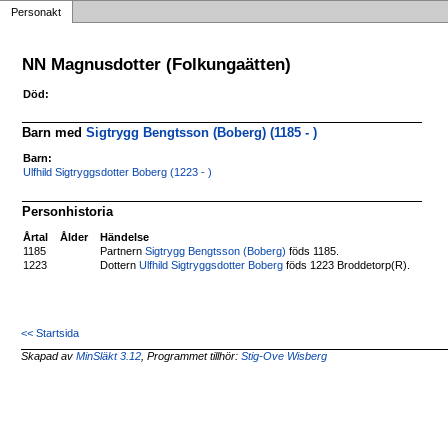
Personakt
NN Magnusdotter (Folkungaätten)
Död:
Barn med
Sigtrygg Bengtsson (Boberg) (1185 - )
Barn:
Ulfhild Sigtryggsdotter Boberg (1223 - )
Personhistoria
Årtal
Ålder
Händelse
1185
Partnern
Sigtrygg Bengtsson (Boberg)
föds 1185.
1223
Dottern
Ulfhild Sigtryggsdotter Boberg
föds 1223 Broddetorp(R).
<< Startsida
Skapad av
MinSläkt 3.12
, Programmet tillhör:
Stig-Ove Wisberg