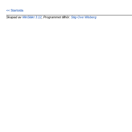
<< Startsida
Skapad av
MinSläkt 3.12
, Programmet tillhör:
Stig-Ove Wisberg