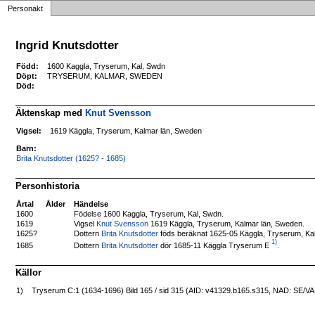
Personakt
Ingrid Knutsdotter
Född:
1600 Kaggla, Tryserum, Kal, Swdn
Döpt:
TRYSERUM, KALMAR, SWEDEN
Död:
Äktenskap med
Knut Svensson
Vigsel:
1619 Käggla, Tryserum, Kalmar län, Sweden
Barn:
Brita Knutsdotter (1625? - 1685)
Personhistoria
Årtal
Ålder
Händelse
1600
Födelse 1600 Kaggla, Tryserum, Kal, Swdn.
1619
Vigsel
Knut Svensson
1619 Käggla, Tryserum, Kalmar län, Sweden.
1625?
Dottern
Brita Knutsdotter
föds beräknat 1625-05 Käggla, Tryserum, Ka
1)
Dottern
Brita Knutsdotter
dör 1685-11 Käggla Tryserum E
.
1685
Källor
1)
Tryserum C:1 (1634-1696) Bild 165 / sid 315 (AID: v41329.b165.s315, NAD: SE/V