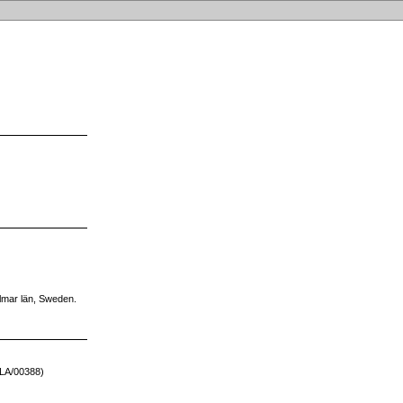
lmar län, Sweden.
ALA/00388)