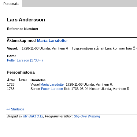
Personakt
Lars Andersson
Reference Number:
Äktenskap med
Maria Larsdotter
Vigsel:
1728-11-03 Ulunda, Varnhem R
I vigselnotisen står att Lars kommer från Ö
Barn:
Petter Larsson (1733 - )
Personhistoria
Årtal
Ålder
Händelse
1728
Vigsel
Maria Larsdotter
1728-11-03 Ulunda, Varnhem R.
1733
Sonen
Petter Larsson
föds 1733-03-04 Kloster Ulunda, Varnhem R.
<< Startsida
Skapad av
MinSläkt 3.12
, Programmet tillhör:
Stig-Ove Wisberg