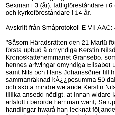
Sexman i 3 (år), fattigföreståndare i 6 
och kyrkoföreståndare i 14 år.
Avskrift från Småprotokoll E VII AAC:
"Såsom Häradsrätten den 21 Martü förl
första upbud å omyndiga Kerstin Nilsdot
Kronoskattehemmanet Gransebo, som 
hennes arfwingar omyndiga Elisabet
samt Nils och Hans Johanssöner till ho
sammanräknad kÀ¿¿pesumma 50 daler 
och sköta mindre wetande Kerstin Nils
tillika ansedd nödigt, at innan widare
arfslott i berörde hemman warit; Så 
handlingar hwarå han tecknat följande s