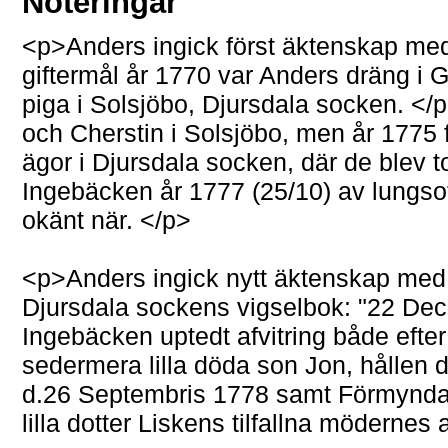
Noteringar
<p>Anders ingick först äktenskap me
giftermål år 1770 var Anders dräng i 
piga i Solsjöbo, Djursdala socken. </
och Cherstin i Solsjöbo, men år 1775 f
ägor i Djursdala socken, där de blev 
Ingebäcken år 1777 (25/10) av lungs
okänt när. </p>
<p>Anders ingick nytt äktenskap med
Djursdala sockens vigselbok: "22 Dec
Ingebäcken uptedt afvitring både efter 
sedermera lilla döda son Jon, hållen 
d.26 Septembris 1778 samt Förmynd
lilla dotter Liskens tilfallna mödernes 