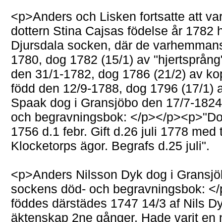
<p>Anders och Lisken fortsatte att va
dottern Stina Cajsas födelse år 1782 h
Djursdala socken, där de varhemmans
1780, dog 1782 (15/1) av "hjertsprån
den 31/1-1782, dog 1786 (21/2) av k
född den 12/9-1788, dog 1796 (17/1)
Spaak dog i Gransjöbo den 17/7-182
och begravningsbok: </p></p><p>"Dot
1756 d.1 febr. Gift d.26 juli 1778 med
Klocketorps ägor. Begrafs d.25 juli".
<p>Anders Nilsson Dyk dog i Gransj
sockens död- och begravningsbok: <
föddes därstädes 1747 14/3 af Nils D
äktenskap 2ne gånger. Hade varit en 