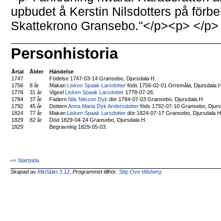
upbudet å Kerstin Nilsdotters på förber
Skattekrono Gransebo."</p><p> </p>
Personhistoria
Årtal
Ålder
Händelse
1747
Födelse 1747-03-14 Gransebo, Djursdala H.
1756
8 år
Makan
Lisken Spaak Larsdotter
föds 1756-02-01 Orremåla, Djursdala 
1778
31 år
Vigsel
Lisken Spaak Larsdotter
1778-07-26.
1784
37 år
Fadern
Nils Nilsson Dyk
dör 1784-07-03 Gransebo, Djursdala H.
1792
45 år
Dottern
Anna Maria Dyk Andersdotter
föds 1792-07-10 Gransebo, Djurs
1824
77 år
Makan
Lisken Spaak Larsdotter
dör 1824-07-17 Gransebo, Djursdala H
1829
82 år
Död 1829-04-24 Gransebo, Djursdala H.
1829
Begravning 1829-05-03.
<< Startsida
Skapad av
MinSläkt 3.12
, Programmet tillhör:
Stig-Ove Wisberg