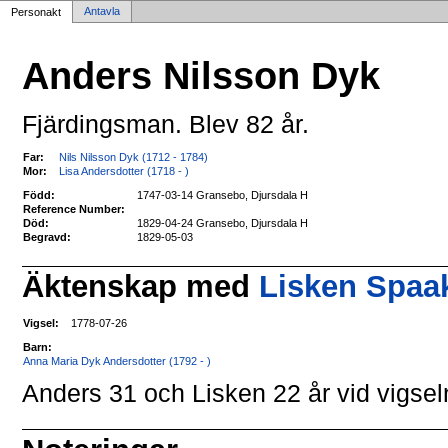
Antavla
Personakt
Anders Nilsson Dyk
Fjärdingsman. Blev 82 år.
Far:
Nils Nilsson Dyk (1712 - 1784)
Mor:
Lisa Andersdotter (1718 - )
Född:
1747-03-14 Gransebo, Djursdala H
Reference Number:
Död:
1829-04-24 Gransebo, Djursdala H
Begravd:
1829-05-03
Äktenskap med
Lisken Spaak
Vigsel:
1778-07-26
Barn:
Anna Maria Dyk Andersdotter (1792 - )
Anders 31 och Lisken 22 år vid vigsel