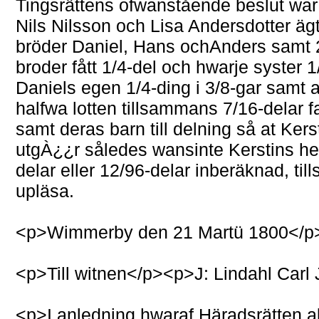
Tingsrättens ofwanstående beslut war 
Nils Nilsson och Lisa Andersdotter äg
bröder Daniel, Hans ochAnders samt 2n
broder fått 1/4-del och hwarje syster 
Daniels egen 1/4-ding i 3/8-gar samt 
halfwa lotten tillsammans 7/16-delar f
samt deras barn till delning så at Kerst
utgÀ¿¿r således wansinte Kerstins hem
delar eller 12/96-delar inberäknad, ti
upläsa.
<p>Wimmerby den 21 Martü 1800</p>
<p>Till witnen</p><p>J: Lindahl Carl
<p>I anledning hwaraf Häradsrätten al