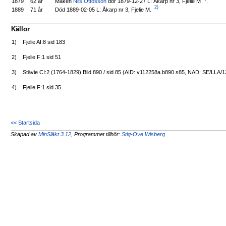
Maken
Nils Ottosson
dör 1879-12-27 L: Åkarp nr 3, Fjelie M
.
1879
62 år
2)
Död 1889-02-05 L: Åkarp nr 3, Fjelie M.
1889
71 år
Källor
1)
Fjelie AI:8 sid 183
2)
Fjelie F:1 sid 51
3)
Stävie CI:2 (1764-1829) Bild 890 / sid 85 (AID: v112258a.b890.s85, NAD: SE/LLA/
4)
Fjelie F:1 sid 35
<< Startsida
Skapad av
MinSläkt 3.12
, Programmet tillhör:
Stig-Ove Wisberg