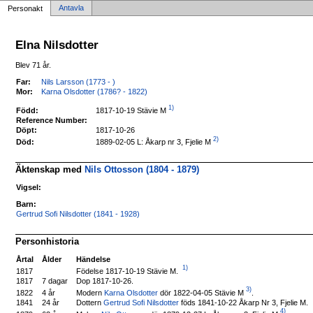
Antavla
Personakt
Elna Nilsdotter
Blev 71 år.
Far:
Nils Larsson (1773 - )
Mor:
Karna Olsdotter (1786? - 1822)
1)
1817-10-19 Stävie M
Född:
Reference Number:
Döpt:
1817-10-26
2)
1889-02-05 L: Åkarp nr 3, Fjelie M
Död:
Äktenskap med
Nils Ottosson (1804 - 1879)
Vigsel:
Barn:
Gertrud Sofi Nilsdotter (1841 - 1928)
Personhistoria
Årtal
Ålder
Händelse
1)
Födelse 1817-10-19 Stävie M.
1817
1817
7 dagar
Dop 1817-10-26.
3)
Modern
Karna Olsdotter
dör 1822-04-05 Stävie M
.
1822
4 år
1841
24 år
Dottern
Gertrud Sofi Nilsdotter
föds 1841-10-22 Åkarp Nr 3, Fjelie M.
4)