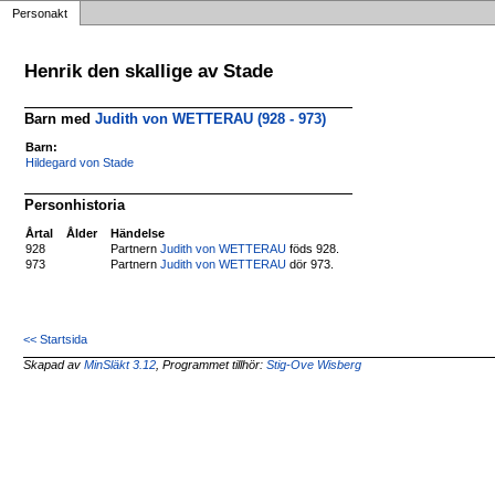
Personakt
Henrik den skallige av Stade
Barn med
Judith von WETTERAU (928 - 973)
Barn:
Hildegard von Stade
Personhistoria
Årtal
Ålder
Händelse
928
Partnern
Judith von WETTERAU
föds 928.
973
Partnern
Judith von WETTERAU
dör 973.
<< Startsida
Skapad av
MinSläkt 3.12
, Programmet tillhör:
Stig-Ove Wisberg