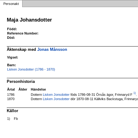
Personakt
Maja Johansdotter
Född:
Reference Number:
Död:
Äktenskap med
Jonas Månsson
Vigsel:
Barn:
Lisken Jonsdotter (1786 - 1870)
Personhistoria
Årtal
Ålder
Händelse
1)
Dottern
Lisken Jonsdotter
föds 1786-08-31 Örsås ägor, Frinnaryd F
.
1786
1870
Dottern
Lisken Jonsdotter
dör 1870-08-11 Källviks Backstuga, Frinnary
Källor
1)
Fb