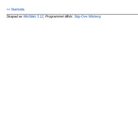
<< Startsida
Skapad av
MinSläkt 3.12
, Programmet tillhör:
Stig-Ove Wisberg