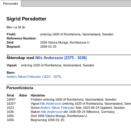
Personakt
Sigrid Persdotter
Blev ca 56 år.
Född:
omkring 1600 of Romfartuna, Vastmanland, Sweden
Reference Number:
Död:
1656 Västra Munga, Romfartuna U
Begravd:
1656-01-25
Äktenskap med
Nils Andersson (1575 - 1636)
Vigsel:
omkring 1620 of Romfartuna, Vastmanland, Sweden
Barn:
Anders Nilson Feltreuter (1623 - 1675)
Personhistoria
Årtal
Ålder
Händelse
1600?
Födelse omkring 1600 of Romfartuna, Vastmanland, Sweden.
1620?
Vigsel
Nils Andersson
omkring 1620 of Romfartuna, Vastmanland, Swe
1623
Sonen
Anders Nilson Feltreuter
föds 1623-06-24 Uppland, Sweden.
1636
Maken
Nils Andersson
dör 1636-09-24 Wittstock, Germany.
1656
Död 1656 Västra Munga, Romfartuna U.
1656
Begravning 1656-01-25.