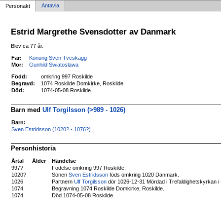
Antavla
Personakt
Estrid Margrethe Svensdotter av Danmark
Blev ca 77 år.
Far:
Konung Sven Tveskägg
Mor:
Gunhild Swiatoslawa
Född:
omkring 997 Roskilde
Begravd:
1074 Roskilde Domkirke, Roskilde
Död:
1074-05-08 Roskilde
Barn med
Ulf Torgilsson (>989 - 1026)
Barn:
Sven Estridsson (1020? - 1076?)
Personhistoria
Årtal
Ålder
Händelse
997?
Födelse omkring 997 Roskilde.
1020?
Sonen
Sven Estridsson
föds omkring 1020 Danmark.
1026
Partnern
Ulf Torgilsson
dör 1026-12-31 Mördad i Trefaldighetskyrkan i 
1074
Begravning 1074 Roskilde Domkirke, Roskilde.
1074
Död 1074-05-08 Roskilde.