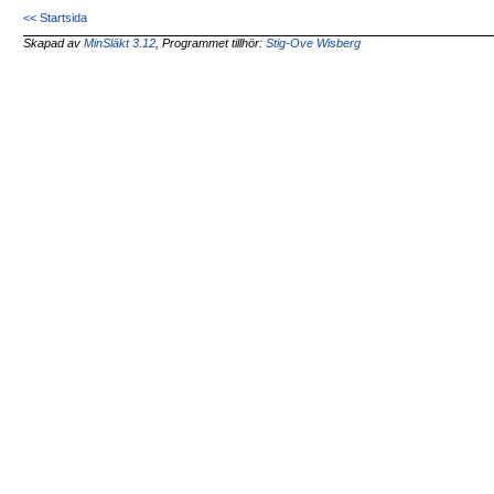
<< Startsida
Skapad av
MinSläkt 3.12
, Programmet tillhör:
Stig-Ove Wisberg