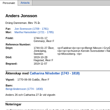
Antavla
Personakt
Anders Jonsson
Dräng Danneman. Blev 75 år.
Far:
Jon Svensson (1709 - 1781)
Mor:
Martha Hansdotter (1721 - 1785)
Född:
1744-01-17
Gimmarp, Åker F
Reference Number:
Döpt:
1744-01-27 Åker,
<p>Faddrar</p><p><p>Bengt Nilsson i Gryt
Jönköping,
</p><p><p>hustrun Kerstin Svensdotter i Nä
Sweden
<p>Mosseberg. </p>
Död:
1819-10-28
Hagstad, Åker F
Begravd:
1819-11-07
Äktenskap med
Catharina Nilsdotter (1743 - 1818)
Vigsel:
1770-06-06 Galtås, Åker F
Barn:
Bengt Andersson (1774 - 1830)
Anders 26 och Catharina 27 år vid vigseln
Noteringar