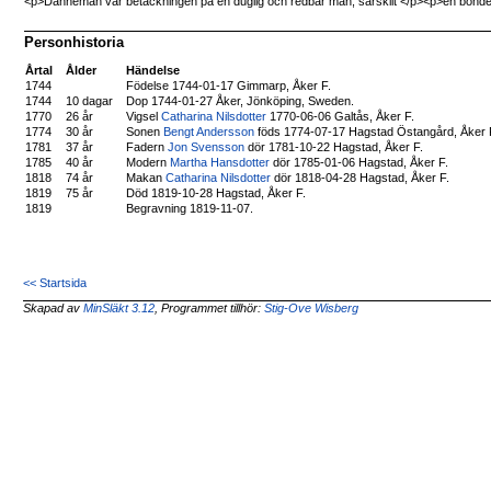
<p>Danneman var betäckningen på en duglig och redbar man, särskilt </p><p>en bonde
Personhistoria
Årtal
Ålder
Händelse
1744
Födelse 1744-01-17 Gimmarp, Åker F.
1744
10 dagar
Dop 1744-01-27 Åker, Jönköping, Sweden.
1770
26 år
Vigsel
Catharina Nilsdotter
1770-06-06 Galtås, Åker F.
1774
30 år
Sonen
Bengt Andersson
föds 1774-07-17 Hagstad Östangård, Åker 
1781
37 år
Fadern
Jon Svensson
dör 1781-10-22 Hagstad, Åker F.
1785
40 år
Modern
Martha Hansdotter
dör 1785-01-06 Hagstad, Åker F.
1818
74 år
Makan
Catharina Nilsdotter
dör 1818-04-28 Hagstad, Åker F.
1819
75 år
Död 1819-10-28 Hagstad, Åker F.
1819
Begravning 1819-11-07.
<< Startsida
Skapad av
MinSläkt 3.12
, Programmet tillhör:
Stig-Ove Wisberg